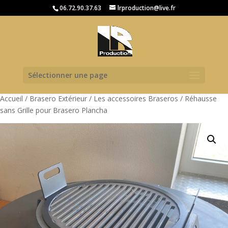
06.72.90.37.63
lrproduction@live.fr
Sélectionner une page
Accueil
/
Brasero Extérieur
/
Les accessoires Braseros
/ Réhausse
sans Grille pour Brasero Plancha