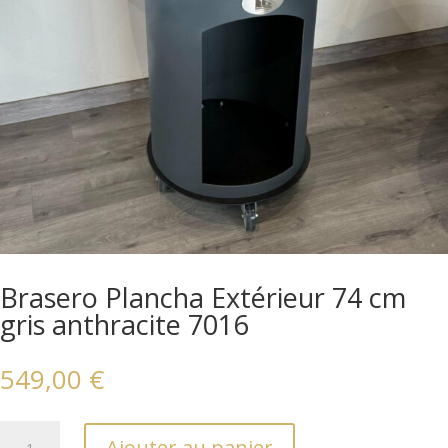
Brasero Plancha Extérieur 74 cm
gris anthracite 7016
549,00
€
quantité
Ajouter au panier