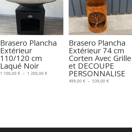
à
1
100,00 €
Brasero Plancha
Brasero Plancha
Extérieur
Extérieur 74 cm
110/120 cm
Corten Avec Grille
Laqué Noir
et DECOUPE
PERSONNALISE
Plage
1 100,00
€
–
1 200,00
€
de
Plage
499,00
€
–
539,00
€
prix :
de
1
prix :
100,00 €
499,00 €
à
à
1
539,00 €
200,00 €