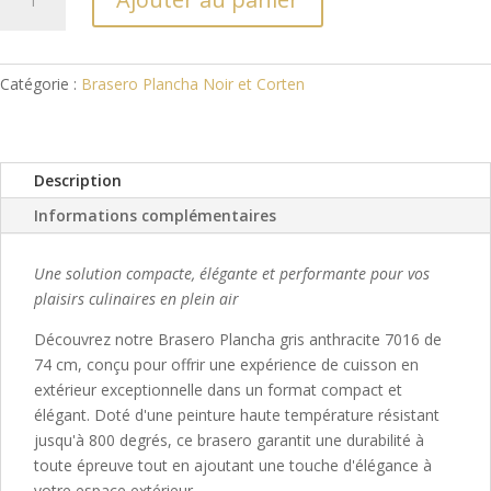
de
Brasero
Plancha
Extérieur
Catégorie :
Brasero Plancha Noir et Corten
74
cm
gris
Description
anthracite
7016
Informations complémentaires
Une solution compacte, élégante et performante pour vos
plaisirs culinaires en plein air
Découvrez notre Brasero Plancha gris anthracite 7016 de
74 cm, conçu pour offrir une expérience de cuisson en
extérieur exceptionnelle dans un format compact et
élégant. Doté d'une peinture haute température résistant
jusqu'à 800 degrés, ce brasero garantit une durabilité à
toute épreuve tout en ajoutant une touche d'élégance à
votre espace extérieur.