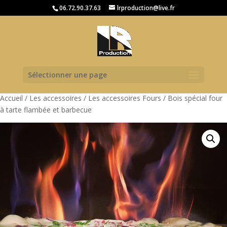
06.72.90.37.63
lrproduction@live.fr
Sélectionner une page
Accueil
/
Les accessoires
/
Les accessoires Fours
/ Bois spécial four
à tarte flambée et barbecue