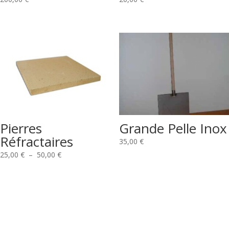
Pierres
Grande Pelle Inox
Réfractaires
35,00
€
Plage
25,00
€
–
50,00
€
de
prix :
25,00 €
à
50,00 €