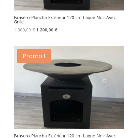
Brasero Plancha Extérieur 120 cm Laqué Noir Avec
Grille
Le
Le
1 300,00
€
1 200,00
€
prix
prix
initial
actuel
était :
est :
Promo !
1
1
300,00 €.
200,00 €.
Brasero Plancha Extérieur 120 cm Laqué Noir Avec