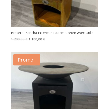
Brasero Plancha Extérieur 100 cm Corten Avec Grille
Le
Le
1 200,00
€
1 100,00
€
prix
prix
initial
actuel
était :
est :
Promo !
1
1
200,00 €.
100,00 €.