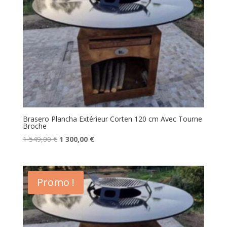
400,00 €.
300,00 €.
Brasero Plancha Extérieur Corten 120 cm Avec Tourne
Broche
Le
Le
1 549,00
€
1 300,00
€
prix
prix
initial
actuel
était :
est :
Promo !
1
1
549,00 €.
300,00 €.