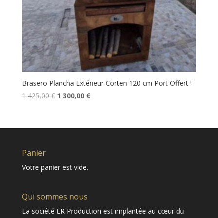
Brasero Plancha Extérieur Corten 120 cm Port Offert !
Le
Le
1 425,00
€
1 300,00
€
prix
prix
initial
actuel
était :
est :
1
1
425,00 €.
300,00 €.
Panier
Votre panier est vide.
Qui sommes nous
La société LR Production est implantée au cœur du