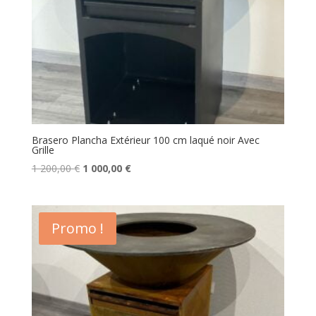
Brasero Plancha Extérieur 100 cm laqué noir Avec
Grille
Le
Le
1 200,00
€
1 000,00
€
prix
prix
initial
actuel
était :
est :
Promo !
1
1
200,00 €.
000,00 €.