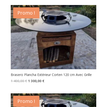
initial
actuel
était :
est :
Promo !
1
1
350,00 €.
200,00 €.
Brasero Plancha Extérieur Corten 120 cm Avec Grille
Le
Le
1 400,00
€
1 300,00
€
prix
prix
initial
actuel
était :
est :
Promo !
1
1