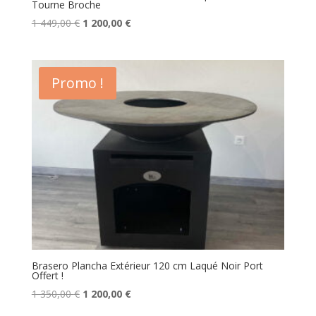
Tourne Broche
Le
Le
1 449,00
€
1 200,00
€
prix
prix
initial
actuel
était :
est :
Promo !
1
1
449,00 €.
200,00 €.
Brasero Plancha Extérieur 120 cm Laqué Noir Port
Offert !
Le
Le
1 350,00
€
1 200,00
€
prix
prix